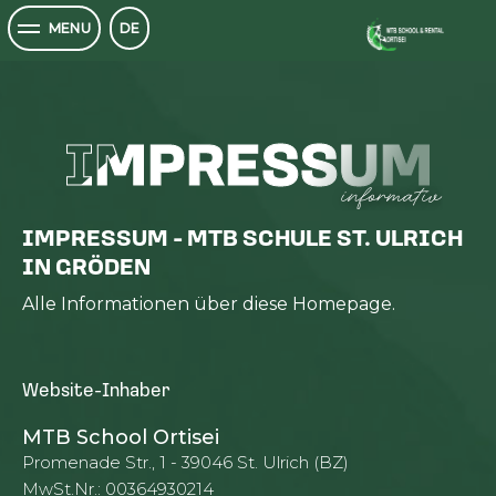
MTB SCHOOL
DE
MENU
IMPRESSUM
IMPRESSUM
informativ
IMPRESSUM - MTB SCHULE ST. ULRICH
IN GRÖDEN
Alle Informationen über diese Homepage.
Website-Inhaber
MTB School Ortisei
Promenade Str., 1 - 39046 St. Ulrich (BZ)
MwSt.Nr.: 00364930214