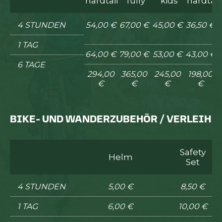
hardtail
fully
kids
hardtail
4 STUNDEN
54,00 €
67,00 €
45,00 €
36,50 €
1 TAG
64,00 €
79,00 €
53,00 €
43,00 €
6 TAGE
294,00
365,00
245,00
198,00
€
€
€
€
BIKE- UND WANDERZUBEHÖR / VERLEIH
Safety
Helm
Set
4 STUNDEN
5,00 €
8,50 €
1 TAG
6,00 €
10,00 €