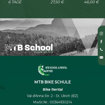
6 TAGE
27,50 €
46,00 €
MTB School
MTB School
Since 2015
MTB BIKE SCHULE
Bike Rental
Val d'Anna Str. 2 - St. Ulrich (BZ)
MwSt.Nr.: 00364930214