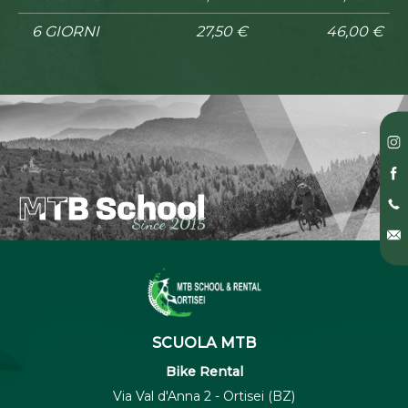
6 GIORNI
27,50 €
46,00 €
MTB School
MTB School
Since 2015
SCUOLA MTB
Bike Rental
Via Val d'Anna 2 - Ortisei (BZ)