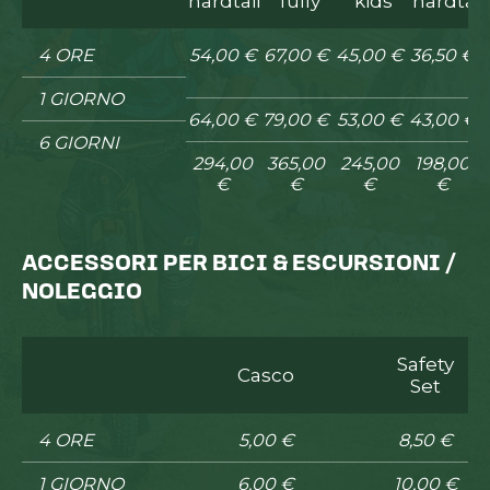
hardtail
fully
kids
hardtail
4 ORE
54,00 €
67,00 €
45,00 €
36,50 €
1 GIORNO
64,00 €
79,00 €
53,00 €
43,00 €
6 GIORNI
294,00
365,00
245,00
198,00
€
€
€
€
ACCESSORI PER BICI & ESCURSIONI /
NOLEGGIO
Safety
Casco
Set
4 ORE
5,00 €
8,50 €
1 GIORNO
6,00 €
10,00 €